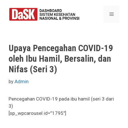
Skip
to
Menu
content
Upaya Pencegahan COVID-19
oleh Ibu Hamil, Bersalin, dan
Nifas (Seri 3)
by
Admin
Pencegahan COVID-19 pada ibu hamil (seri 3 dari
3)
[sp_wpcarousel id=”1795″]