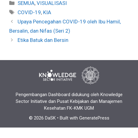
Categories
SEMUA
,
VISUALISASI
Tags
COVID-19
,
KIA
Upaya Pencegahan COVID-19 oleh Ibu Hamil,
Bersalin, dan Nifas (Seri 2)
Etika Batuk dan Bersin
Pengembangan Dashboard didukung oleh Knowledge
Sector Initiative dan Pusat Kebijakan dan Manajemen
Kesehatan FK-KMK UGM
© 2026 DaSK
• Built with
GeneratePress