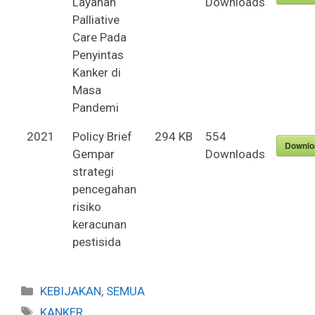
Layanan
Downloads
Palliative
Care Pada
Penyintas
Kanker di
Masa
Pandemi
2021
Policy Brief
294 KB
554
Downlo
Gempar
Downloads
strategi
pencegahan
risiko
keracunan
pestisida
Categories
KEBIJAKAN
,
SEMUA
Tags
KANKER