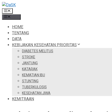
Skip
to
Menu
content
Menu
HOME
TENTANG
DATA
KEBIJAKAN KESEHATAN PRIORITAS
DIABETES MELITUS
STROKE
JANTUNG
KATARAK
KEMATIAN IBU
STUNTING
TUBERKULOSIS
KESEHATAN JIWA
KEMITRAAN