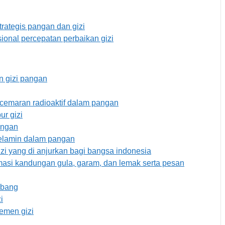
rategis pangan dan gizi
ional percepatan perbaikan gizi
 gizi pangan
emaran radioaktif dalam pangan
r gizi
angan
elamin dalam pangan
i yang di anjurkan bagi bangsa indonesia
asi kandungan gula, garam, dan lemak serta pesan
mbang
i
emen gizi