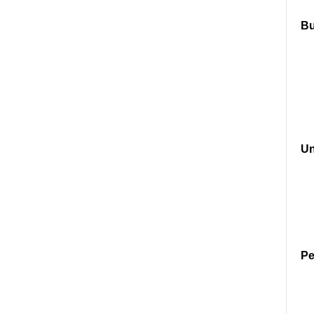
B
U
Pe