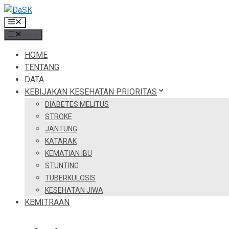
Skip
to
Menu
content
Menu
HOME
TENTANG
DATA
KEBIJAKAN KESEHATAN PRIORITAS
DIABETES MELITUS
STROKE
JANTUNG
KATARAK
KEMATIAN IBU
STUNTING
TUBERKULOSIS
KESEHATAN JIWA
KEMITRAAN