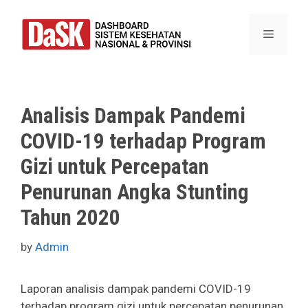
Skip
to
Menu
content
Analisis Dampak Pandemi
COVID-19 terhadap Program
Gizi untuk Percepatan
Penurunan Angka Stunting
Tahun 2020
by
Admin
Laporan analisis dampak pandemi COVID-19
terhadap program gizi untuk percepatan penurunan