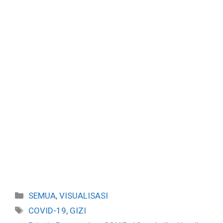
Categories
SEMUA
,
VISUALISASI
Tags
COVID-19
,
GIZI